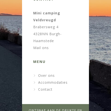
Mini camping
Veldvreugd
Brabersweg 4
4328NN Burgh-
Haamstede
Mail ons
MENU
Over ons
Accommodaties
Contact
ONTSNAP AAN DE DRUKTE EN