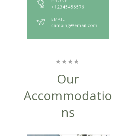
PHONE
+12345456576
EMAIL
camping@email.com
Our
Accommodatio
Ns