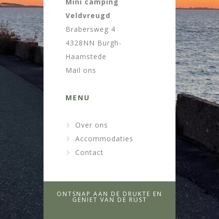
Mini camping
Veldvreugd
Brabersweg 4
4328NN Burgh-
Haamstede
Mail ons
MENU
Over ons
Accommodaties
Contact
ONTSNAP AAN DE DRUKTE EN
GENIET VAN DE RUST